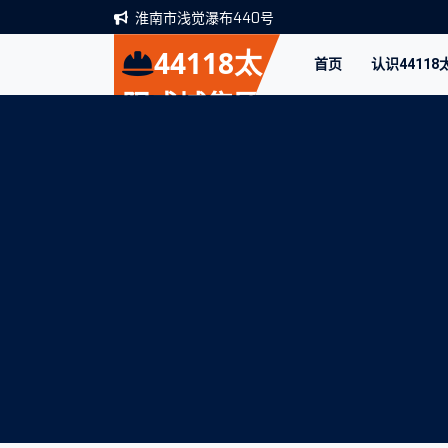
淮南市浅觉瀑布440号
44118太
首页
认识4411
阳成城集团
(股份)有限
公司