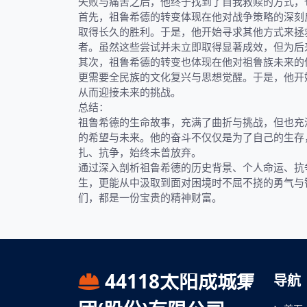
失败与痛苦之后，他终于找到了自我救赎的方式，
首先，祖鲁希德的转变体现在他对战争策略的深刻
取得长久的胜利。于是，他开始寻求其他方式来拯
者。虽然这些尝试并未立即取得显著成效，但为后
其次，祖鲁希德的转变也体现在他对祖鲁族未来的
更需要全民族的文化复兴与思想觉醒。于是，他开
从而迎接未来的挑战。
总结：
祖鲁希德的生命故事，充满了曲折与挑战，但也充
的希望与未来。他的奋斗不仅仅是为了自己的生存
扎、抗争，始终未曾放弃。
通过深入剖析祖鲁希德的历史背景、个人命运、抗
生，更能从中汲取到面对困境时不屈不挠的勇气与
们，都是一份宝贵的精神财富。
44118太阳成城集
导航