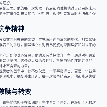
的理想。
深刻反思。他的每一次失败，背后都隐藏着他对自己民族未来
的英雄情怀却未曾褪色。他相信，即便祖鲁族暂时无法战胜强
抗争精神
没有放弃对未来的希望。在充满压迫与痛苦的年代，祖鲁希德
非盲目的乐观，而是建立在对自己民族的深刻理解和对未来的
坚守。即便身心疲惫，他也没有选择放弃斗争。通过对祖鲁族
他始终坚信，这条路只有通过牺牲、拼搏与牺牲才能走到尽
种永不言弃的力量。
殖民者的战争中，他不仅仅是一个军事指挥官，更是一个鼓舞
的洗礼中，抵御外来压迫。每一次战争结束后，他都能从失败
救赎与转变
，祖鲁希德终于在长期的斗争中看到了曙光。在经历了无数次