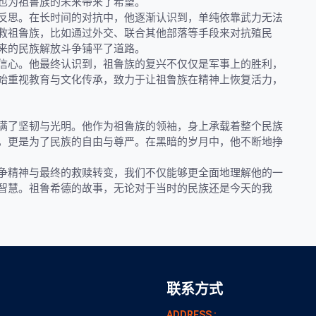
也为祖鲁族的未来带来了希望。
反思。在长时间的对抗中，他逐渐认识到，单纯依靠武力无法
救祖鲁族，比如通过外交、联合其他部落等手段来对抗殖民
来的民族解放斗争铺平了道路。
信心。他最终认识到，祖鲁族的复兴不仅仅是军事上的胜利，
始重视教育与文化传承，致力于让祖鲁族在精神上恢复活力，
满了坚韧与光明。他作为祖鲁族的领袖，身上承载着整个民族
，更是为了民族的自由与尊严。在黑暗的岁月中，他不断地挣
争精神与最终的救赎转变，我们不仅能够更全面地理解他的一
智慧。祖鲁希德的故事，无论对于当时的民族还是今天的我
联系方式
ADDRESS :