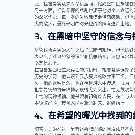
此，祖鲁希德从未对命运屈服，始终坚持民族独立
另一方面，祖鲁希德的悲剧也源于他对个人命运的
的深沉忧虑。每一次的失败都使他倍感疲惫，但他
大的敌人，最终光明的曙光也终将照亮这片土地。
3、在黑暗中坚守的信念与
尽管祖鲁希德的人生充满了黑暗与艰难，但他始终
表现出了难以想象的信念和抗争精神。这份信念并
坚定信心上。
在祖鲁族面临生死存亡的危机时，祖鲁希德选择了
历史的学习，他认识到民族复兴的路并不平坦，但
头。他的这种信念，也在祖鲁族人中传递，成为一
祖鲁希德的抗争精神表现得尤为突出。在无数次与
士气的精神领袖。他带领着祖鲁族人民，在血与火
中吸取经验，带领人民重新站起来，继续前行。
4、在希望的曙光中找到的
随着历史的推进，尽管祖鲁族面临的困境依然严峻