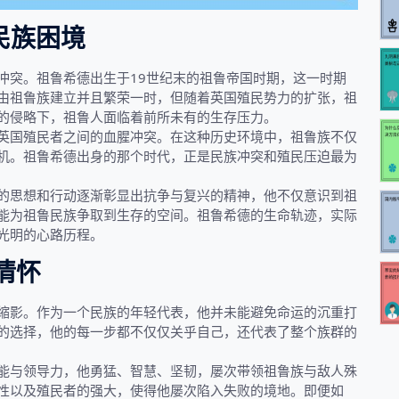
民族困境
冲突。祖鲁希德出生于19世纪末的祖鲁帝国时期，这一时期
由祖鲁族建立并且繁荣一时，但随着英国殖民势力的扩张，祖
的侵略下，祖鲁人面临着前所未有的生存压力。
英国殖民者之间的血腥冲突。在这种历史环境中，祖鲁族不仅
机。祖鲁希德出身的那个时代，正是民族冲突和殖民压迫最为
的思想和行动逐渐彰显出抗争与复兴的精神，他不仅意识到祖
能为祖鲁民族争取到生存的空间。祖鲁希德的生命轨迹，实际
光明的心路历程。
情怀
缩影。作为一个民族的年轻代表，他并未能避免命运的沉重打
的选择，他的每一步都不仅仅关乎自己，还代表了整个族群的
能与领导力，他勇猛、智慧、坚韧，屡次带领祖鲁族与敌人殊
性以及殖民者的强大，使得他屡次陷入失败的境地。即便如