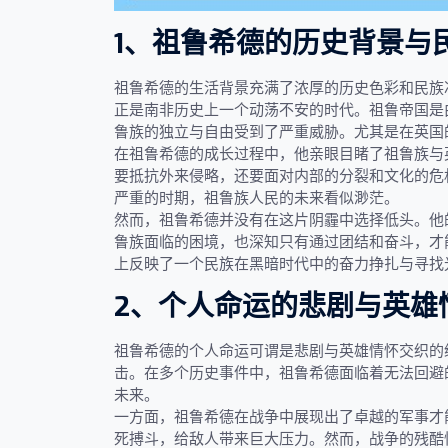
1、祖鲁希德的历史背景与
祖鲁希德的生活背景充满了浓厚的历史色彩和民族
正是南非历史上一个动荡不安的时代。祖鲁帝国是
鲁族的独立与自由受到了严重威胁。尤其是在英国
在祖鲁希德的成长过程中，他亲眼目睹了祖鲁族与
要抵抗外来侵略，还要面对内部的分裂和文化的危
严重的时期，祖鲁族人民的未来看似渺茫。
然而，祖鲁希德并没有在这片阴霾中选择低头。他
鲁族面临的困境，也深知只有通过团结和奋斗，才
上反映了一个民族在黑暗时代中的奋力挣扎与寻找
2、个人命运的悲剧与英雄
祖鲁希德的个人命运可谓是悲剧与英雄情怀交织的
击。在多个历史事件中，祖鲁希德面临着无法回避
未来。
一方面，祖鲁希德在战争中展现出了卓越的军事才
死搏斗，给敌人带来巨大压力。然而，战争的残酷