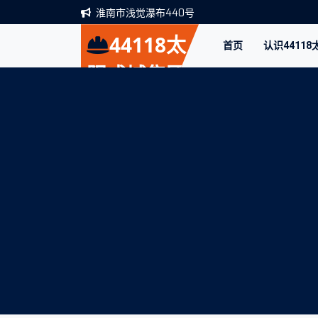
淮南市浅觉瀑布440号
44118太
首页
认识4411
阳成城集团
(股份)有限
公司